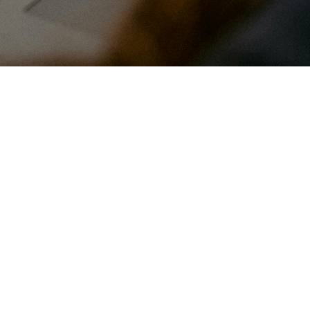
rning—